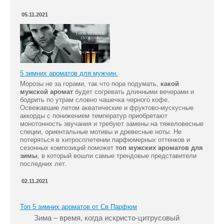
05.11.2021
5 зимних ароматов для мужчин.
Морозы не за горами, так что пора подумать,
какой
мужской аромат
будет согревать длинными вечерами и
бодрить по утрам словно чашечка черного кофе.
Освежавшие летом акватические и фруктово-мускусные
аккорды с понижением температур приобретают
монотонность звучания и требуют замены на тяжеловесные
специи, ориентальные мотивы и древесные ноты. Не
потеряться в хитросплетении парфюмерных оттенков и
сезонных композиций поможет
топ мужских ароматов для
зимы
, в который вошли самые трендовые представители
последних лет.
02.11.2021
Топ 5 зимних ароматов от Св Парфюм
Зима – время, когда искристо-цитрусовый